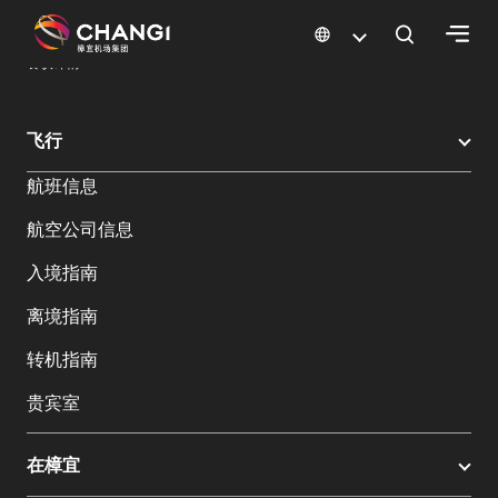
×
樟宜机场
樟宜机场餐饮与购物
餐饮指南：餐厅和美食 | 樟宜机场
餐饮详情
所
飞行
有
航班信息
樟
宜
航空公司信息
网
站:
入境指南
离境指南
选
转机指南
择
语
贵宾室
言:
在樟宜