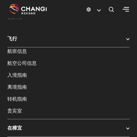
×
樟宜机场
樟宜机场餐饮与购物
餐饮指南：餐厅和美食 | 樟宜机场
餐饮详情
所
飞行
有
航班信息
樟
宜
航空公司信息
网
站:
入境指南
离境指南
选
转机指南
择
语
贵宾室
言:
在樟宜