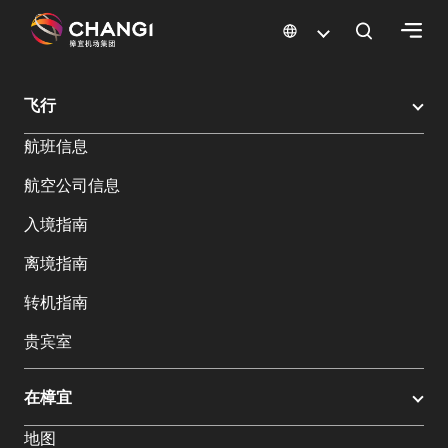
×
樟宜机场
樟宜机场餐饮与购物
樟宜机场购物指南
购物详情
飞行
所
航班信息
有
樟
航空公司信息
宜
网
入境指南
站:
离境指南
选
转机指南
择
贵宾室
语
言:
在樟宜
地图