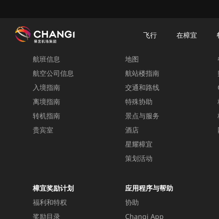
×
樟宜机场
樟宜机场餐饮与购物
樟宜机场购物指南
购物详情
飞行
在樟宜
飞行
在樟宜
航班信息
地图
所
有
航空公司信息
航站楼指南
樟
入境指南
交通和路线
宜
离境指南
特殊协助
网
转机指南
景点与服务
站:
贵宾室
酒店
星耀樟宜
选
择
策划活动
语
言:
樟宜奖励计划
应用程序与帮助
福利和特权
协助
奖励目录
Changi App