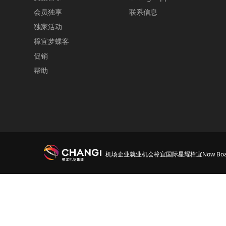
会员独享
联系信息
独家活动
樟宜梦蝶客
促销
帮助
机场
企业
就业机会
樟宜国际
星耀樟宜
Now Boa