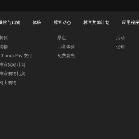
餐饮与购物
体验
樟宜动态
樟宜奖励计划
应用程
餐饮与购物
体验
樟宜动态
餐饮
景点
活动
购物
儿童体验
促销
Changi Pay 支付
免费观光
樟宜奖励计划
樟宜购物礼宾
网上购物