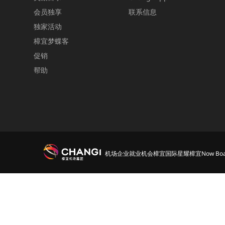
会员独享
联系信息
独家活动
樟宜梦蝶客
促销
帮助
机场
企业
就业机会
樟宜国际
星耀樟宜
Now Boa