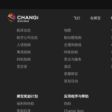
×
樟宜机场
樟宜机场餐饮与购物
樟宜机场购物指南
购物详情
飞行
在樟宜
飞行
在樟宜
航班信息
地图
所
有
航空公司信息
航站楼指南
樟
入境指南
交通和路线
宜
离境指南
特殊协助
网
转机指南
景点与服务
站:
贵宾室
酒店
星耀樟宜
选
择
策划活动
语
言:
樟宜奖励计划
应用程序与帮助
福利和特权
协助
奖励目录
Changi App