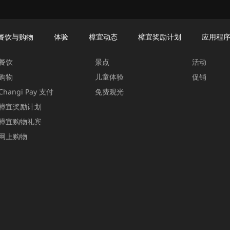
餐饮与购物
体验
樟宜动态
樟宜奖励计划
应用程
餐饮与购物
体验
樟宜动态
餐饮
景点
活动
购物
儿童体验
促销
Changi Pay 支付
免费观光
樟宜奖励计划
樟宜购物礼宾
网上购物