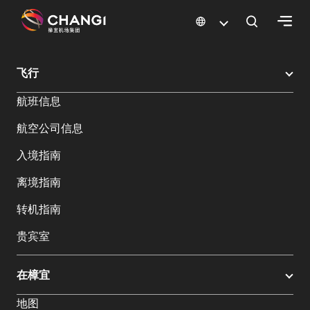
×
樟宜机场
樟宜机场餐饮与购物
樟宜机场购物指南
购物详情
飞行
所
航班信息
有
樟
航空公司信息
宜
网
入境指南
站:
离境指南
选
转机指南
择
贵宾室
语
言:
在樟宜
地图