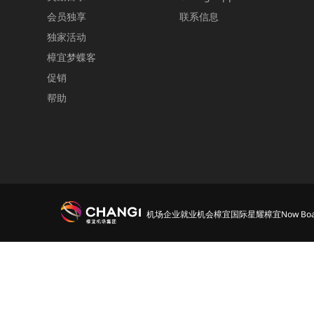
会员独享
联系信息
独家活动
樟宜梦蝶客
促销
帮助
机场
企业
就业机会
樟宜国际
星耀樟宜
Now Boa