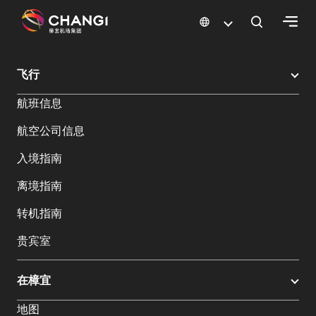
×
樟宜机场
樟宜机场餐饮与购物
樟宜机场购物指南
购物详情
飞行
所
航班信息
有
樟
航空公司信息
宜
网
入境指南
站:
离境指南
选
转机指南
择
贵宾室
语
言:
在樟宜
地图