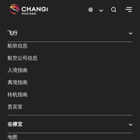
×
樟宜机场
樟宜机场餐饮与购物
樟宜机场购物指南
购物详情
飞行
所
航班信息
有
樟
航空公司信息
宜
网
入境指南
站:
离境指南
选
转机指南
择
贵宾室
语
言:
在樟宜
地图