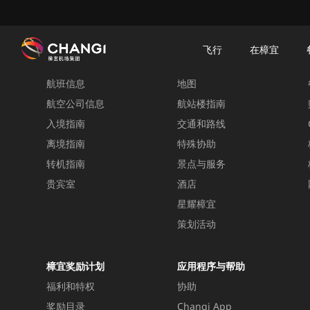
×
樟宜机场
樟宜机场餐饮与购物
樟宜机场购物指南
购物详情
飞行
在樟宜
飞行
在樟宜
航班信息
地图
所
有
航空公司信息
航站楼指南
樟
入境指南
交通和路线
宜
离境指南
特殊协助
网
转机指南
景点与服务
站:
贵宾室
酒店
星耀樟宜
选
择
策划活动
语
言:
樟宜奖励计划
应用程序与帮助
福利和特权
协助
奖励目录
Changi App