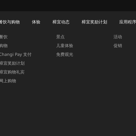
餐饮与购物
体验
樟宜动态
樟宜奖励计划
应用程
餐饮与购物
体验
樟宜动态
餐饮
景点
活动
购物
儿童体验
促销
Changi Pay 支付
免费观光
樟宜奖励计划
樟宜购物礼宾
网上购物