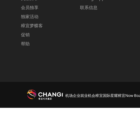
会员独享
联系信息
独家活动
樟宜梦蝶客
促销
帮助
机场
企业
就业机会
樟宜国际
星耀樟宜
Now Boa