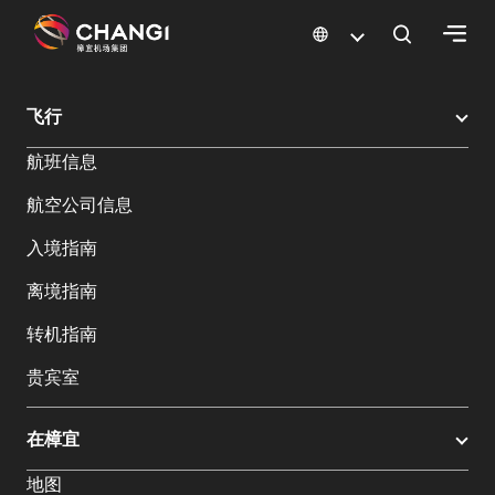
×
樟宜机场
樟宜机场餐饮与购物
樟宜机场购物指南
购物详情
飞行
所
航班信息
有
樟
航空公司信息
宜
网
入境指南
站:
离境指南
选
转机指南
择
贵宾室
语
言:
在樟宜
地图