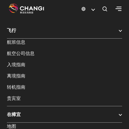
×
樟宜机场
樟宜机场餐饮与购物
樟宜机场购物指南
购物详情
飞行
所
航班信息
有
樟
航空公司信息
宜
网
入境指南
站:
离境指南
选
转机指南
择
贵宾室
语
言:
在樟宜
地图