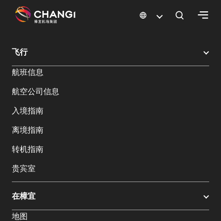
×
樟宜机场
樟宜机场餐饮与购物
樟宜机场购物指南
购物详情
飞行
所
航班信息
有
樟
航空公司信息
宜
网
入境指南
站:
离境指南
选
转机指南
择
贵宾室
语
言:
在樟宜
地图