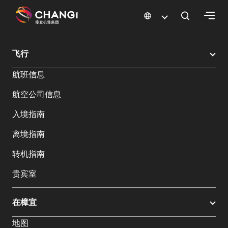
×
樟宜机场
樟宜机场餐饮与购物
樟宜机场购物指南
购物详情
飞行
所
航班信息
有
樟
航空公司信息
宜
网
入境指南
站:
离境指南
选
转机指南
择
贵宾室
语
言:
在樟宜
地图