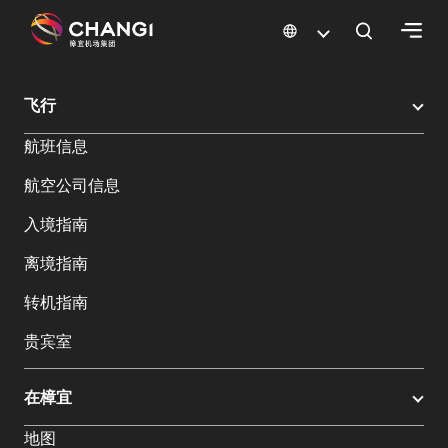
×
樟宜机场
樟宜机场餐饮与购物
樟宜机场购物指南
购物详情
飞行
所
航班信息
有
樟
航空公司信息
宜
网
入境指南
站:
离境指南
选
转机指南
择
贵宾室
语
言:
在樟宜
地图