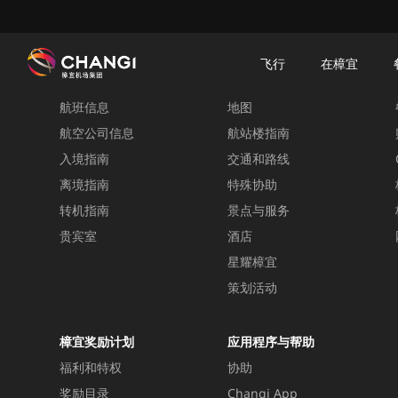
×
樟宜机场
樟宜机场餐饮与购物
樟宜机场购物指南
购物详情
飞行
在樟宜
飞行
在樟宜
航班信息
地图
所
有
航空公司信息
航站楼指南
樟
入境指南
交通和路线
宜
离境指南
特殊协助
网
转机指南
景点与服务
站:
贵宾室
酒店
星耀樟宜
选
择
策划活动
语
言:
樟宜奖励计划
应用程序与帮助
福利和特权
协助
奖励目录
Changi App