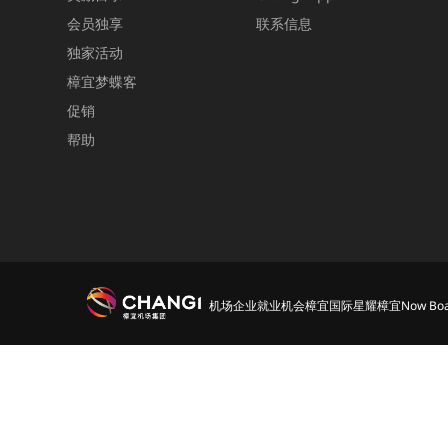
会员独享
联系信息
独家活动
樟宜梦蝶客
促销
帮助
机场
企业
就业机会
樟宜国际
星耀樟宜
Now Boa