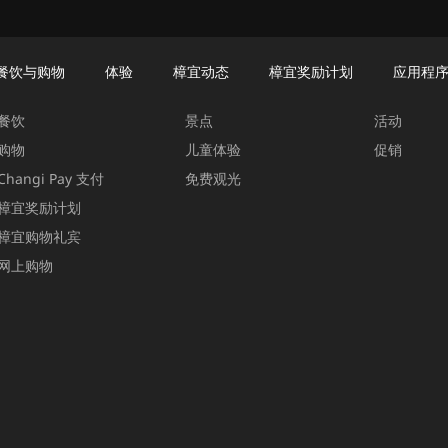
餐饮与购物
体验
樟宜动态
樟宜奖励计划
应用程
餐饮与购物
体验
樟宜动态
餐饮
景点
活动
购物
儿童体验
促销
Changi Pay 支付
免费观光
樟宜奖励计划
樟宜购物礼宾
网上购物