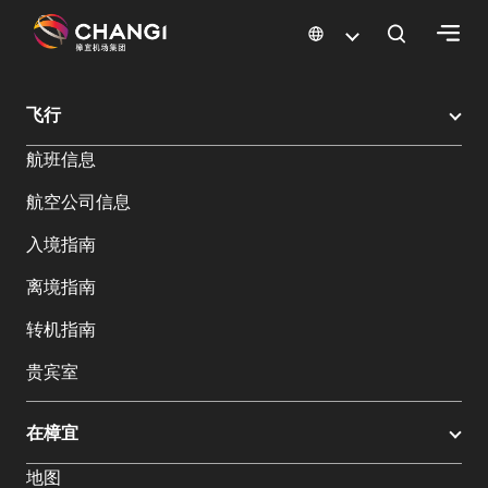
×
樟宜机场
樟宜机场餐饮与购物
樟宜机场购物指南
购物详情
飞行
所
航班信息
有
樟
航空公司信息
宜
网
入境指南
站:
离境指南
选
转机指南
择
贵宾室
语
言:
在樟宜
地图