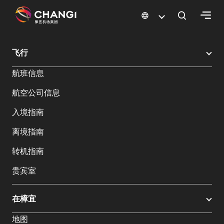
×
樟宜机场
樟宜机场餐饮与购物
樟宜机场购物指南
购物详情
飞行
所
航班信息
有
樟
航空公司信息
宜
网
入境指南
站:
离境指南
选
转机指南
择
贵宾室
语
言:
在樟宜
地图