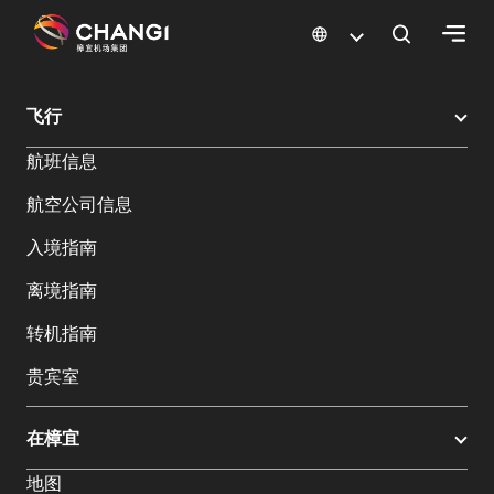
×
樟宜机场
樟宜机场餐饮与购物
樟宜机场购物指南
购物详情
飞行
所
航班信息
有
樟
航空公司信息
宜
网
入境指南
站:
离境指南
选
转机指南
择
贵宾室
语
言:
在樟宜
地图