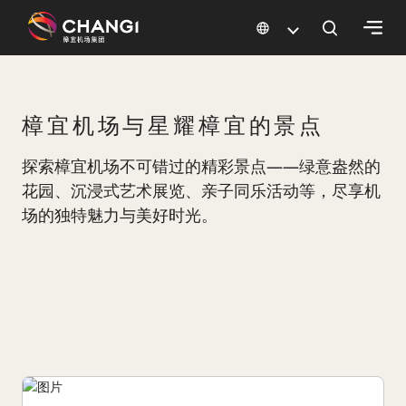
×
所
樟宜机场与星耀樟宜的景点
有
樟
探索樟宜机场不可错过的精彩景点——绿意盎然的
宜
花园、沉浸式艺术展览、亲子同乐活动等，尽享机
网
场的独特魅力与美好时光。
站:
选
择
语
言: