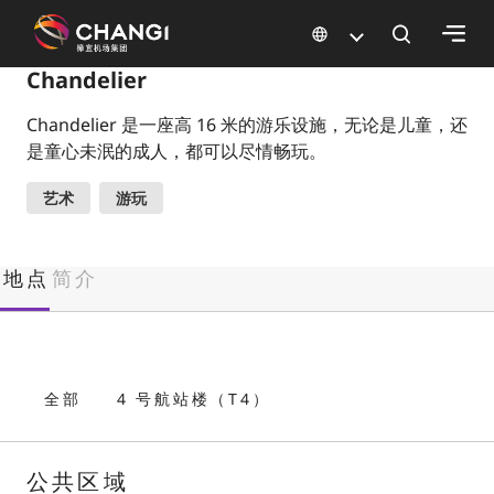
×
Chandelier
Chandelier 是一座高 16 米的游乐设施，无论是儿童，还
所
是童心未泯的成人，都可以尽情畅玩。
有
樟
艺术
游玩
宜
网
站:
地点
简介
选
择
语
全部
4 号航站楼（T4）
言:
公共区域