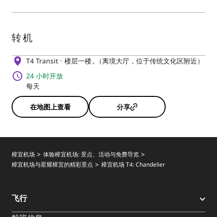
转机
T4 Transit
楼层一楼
（离境大厅，位于传统文化区附近）
24 小时开放
每天
在地图上查看
分享
樟宜机场
体验樟宜机场: 景点、活动与免费导览
樟宜机场与星耀樟宜的精彩景点
樟宜机场 T4: Chandelier
飞行