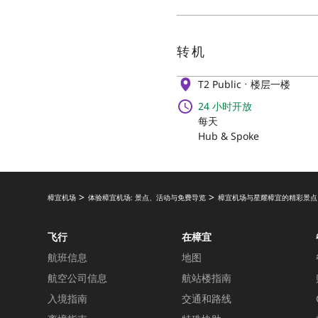
转机
T2 Public
楼层一楼
24 小时开放
每天
Hub & Spoke
樟宜机场
体验樟宜机场: 景点、活动与免费导览
樟宜机场与星耀樟宜的精彩景点
飞行
在樟宜
航班信息
地图
航空公司信息
航站楼指南
入境指南
交通和路线