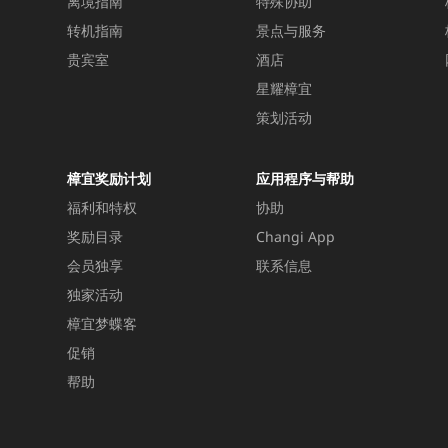
离境指南
特殊协助
转机指南
景点与服务
贵宾室
酒店
星耀樟宜
策划活动
樟宜奖励计划
应用程序与帮助
福利和特权
协助
奖励目录
Changi App
会员独享
联系信息
独家活动
樟宜梦蝶客
促销
帮助