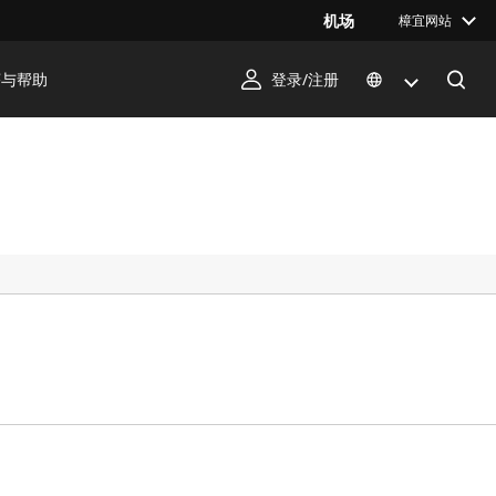
机场
樟宜网站
序与帮助
登录/注册