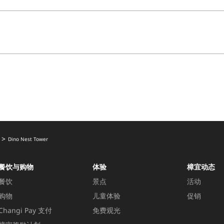
Dino Nest Tower
餐饮与购物
体验
樟宜动态
餐饮
景点
活动
购物
儿童体验
促销
Changi Pay 支付
免费观光