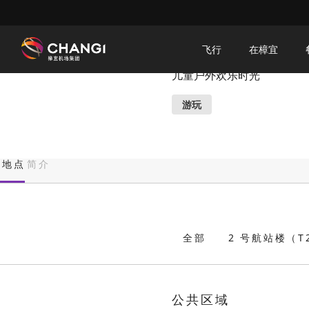
×
Dino Nest Tower
飞行
在樟宜
儿童户外欢乐时光
所
有
游玩
樟
宜
网
地点
简介
站:
选
择
全部
2 号航站楼（T
语
言:
公共区域