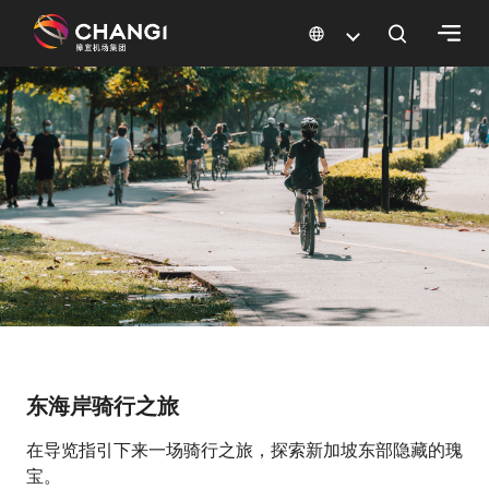
×
所
有
樟
宜
网
站:
选
择
语
东海岸骑行之旅
言:
在导览指引下来一场骑行之旅，探索新加坡东部隐藏的瑰
宝。