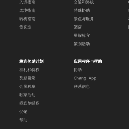
入境指南
交通和路线
离境指南
特殊协助
转机指南
景点与服务
贵宾室
酒店
星耀樟宜
策划活动
樟宜奖励计划
应用程序与帮助
福利和特权
协助
奖励目录
Changi App
会员独享
联系信息
独家活动
樟宜梦蝶客
促销
帮助