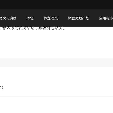
餐饮与购物
体验
樟宜动态
樟宜奖励计划
应用程
五彩区域的各类活动，焕发身心活力。
2）