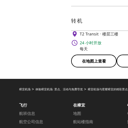
转机
T2 Transit
楼层三楼
24 小时开放
每天
在地图上查看
樟宜机场
体验樟宜机场: 景点、活动与免费导览
樟宜机场与星耀樟宜的精彩景点
飞行
在樟宜
航班信息
地图
航空公司信息
航站楼指南