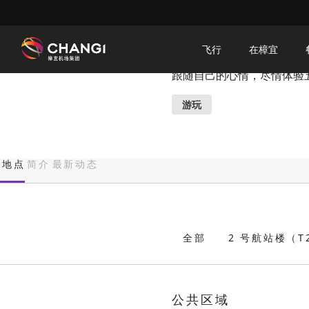
×
情绪彩色园
飞行
在樟宜
跟随自己的心情，尽情体验
所
有
游玩
樟
宜
网
地点
简介
最新动态
站:
选
择
全部
2 号航站楼（T
语
言:
公共区域