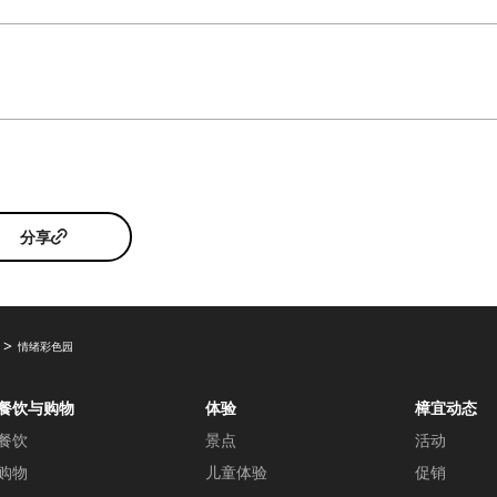
分享
情绪彩色园
餐饮与购物
体验
樟宜动态
餐饮
景点
活动
购物
儿童体验
促销