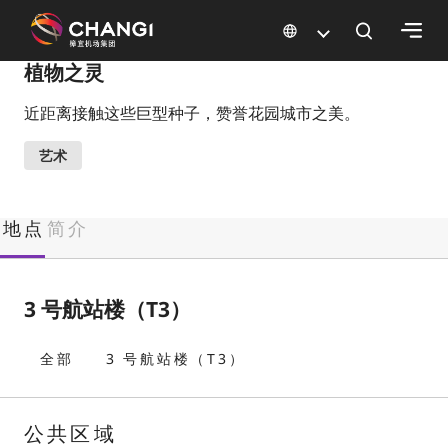
×
植物之灵
近距离接触这些巨型种子，赞誉花园城市之美。
所
有
艺术
樟
宜
网
地点
简介
站:
选
3 号航站楼（T3）
择
语
全部
3 号航站楼（T3）
言:
公共区域