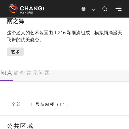
×
雨之舞
这个迷人的艺术装置由 1,216 颗雨滴组成，模拟雨滴漫天
所
飞舞的优美姿态。
有
樟
艺术
宜
网
站:
地点
简介
常见问题
选
择
语
全部
1 号航站楼（T1）
言:
公共区域