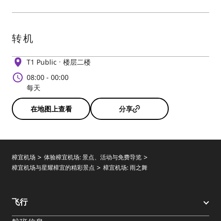
转机
T1 Public
楼层二楼
08:00
-
00:00
每天
在地图上查看
分享
樟宜机场
体验樟宜机场: 景点、活动与免费导览
樟宜机场与星耀樟宜的精彩景点
樟宜机场: 雨之舞
飞行