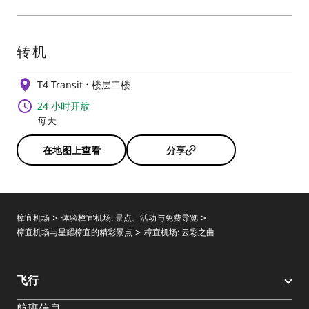
转机
T4 Transit
楼层二楼
24 小时开放
每天
在地图上查看
分享
樟宜机场
体验樟宜机场: 景点、活动与免费导览
樟宜机场与星耀樟宜的精彩景点
樟宜机场: 云彩之曲
飞行
航班信息