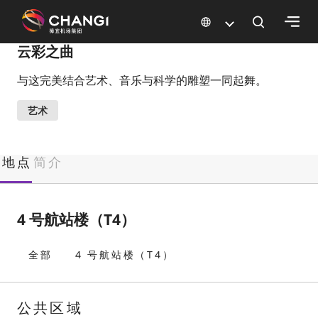
×
云彩之曲
与这完美结合艺术、音乐与科学的雕塑一同起舞。
所
有
艺术
樟
宜
网
地点
简介
站:
选
4 号航站楼（T4）
择
语
全部
4 号航站楼（T4）
言:
公共区域