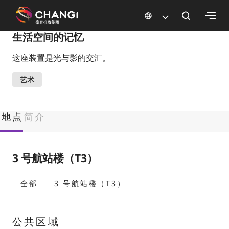
×
生活空间的记忆
这座装置是光与影的交汇。
所
有
艺术
樟
宜
网
地点
简介
站:
选
3 号航站楼（T3）
择
语
全部
3 号航站楼（T3）
言:
公共区域