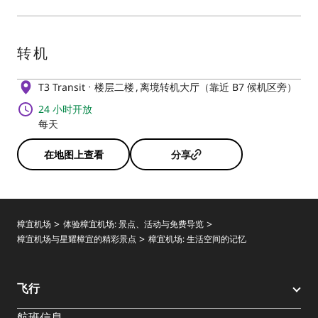
转机
T3 Transit
楼层二楼
离境转机大厅（靠近 B7 候机区旁）
24 小时开放
每天
在地图上查看
分享
樟宜机场
体验樟宜机场: 景点、活动与免费导览
樟宜机场与星耀樟宜的精彩景点
樟宜机场: 生活空间的记忆
飞行
航班信息