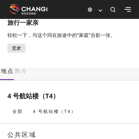
×
旅行一家亲
轻松一下，与这个同在旅途中的“家庭”合影一张。
所
有
艺术
樟
宜
网
地点
简介
站:
选
4 号航站楼（T4）
择
语
全部
4 号航站楼（T4）
言:
公共区域