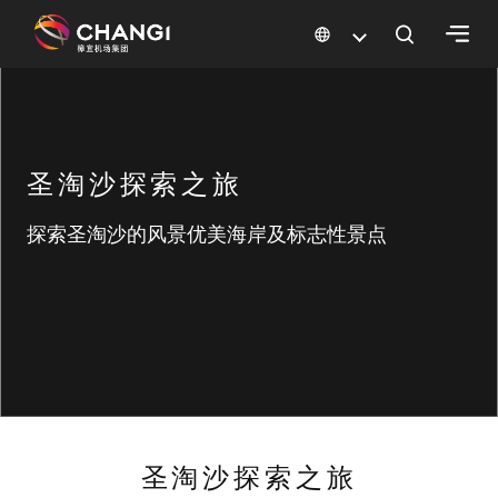
×
所
有
圣淘沙探索之旅
樟
宜
探索圣淘沙的风景优美海岸及标志性景点
网
站:
选
择
语
言:
圣淘沙探索之旅