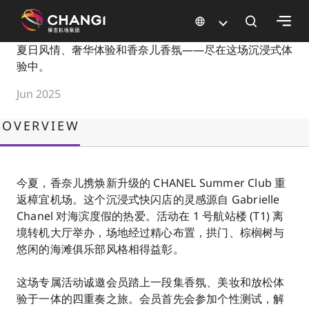
×
CHANEL Summer Club 2025
夏日风情、奢华体验和香奈儿香氛——尽在这场沉浸式体
验中。
所
Jun 2025
有
樟
OVERVIEW
宜
网
站:
今夏，香奈儿携焕新升级的 CHANEL Summer Club 重
返樟宜机场。这个沉浸式快闪店的灵感源自 Gabrielle
选
Chanel 对海滨度假的热爱。活动在 1 号航站楼 (T1) 离
择
境转机大厅举办，场地经过精心布置，拱门、棕榈树与
语
悠闲的海滩俱乐部风格相得益彰。
言:
这场专属活动诚邀会员踏上一段集香氛、美妆和放松体
验于一体的四重奏之旅。会员首先会参加个性测试，解