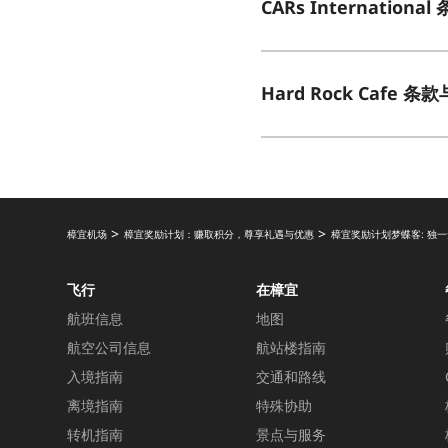
CARs Internation
Hard Rock Cafe 条
樟宜机场
樟宜奖励计划：赚取积分，尊享礼遇与优惠
樟宜奖励计划梦蝶客: 独
飞行
在樟宜
航班信息
地图
航空公司信息
航站楼指南
入境指南
交通和路线
离境指南
特殊协助
转机指南
景点与服务