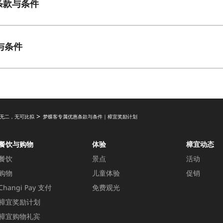
al 条款与条件
款与条件
一无二，无可比拟
梦蝶客专属优惠条款与条件｜樟宜奖励计划
餐饮与购物
体验
樟宜动态
餐饮
景点
活动
购物
儿童体验
促销
Changi Pay 支付
免费观光
樟宜奖励计划
樟宜购物礼宾