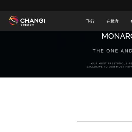
×
飞行
在樟宜
所
有
樟
宜
网
站:
选
择
语
言: