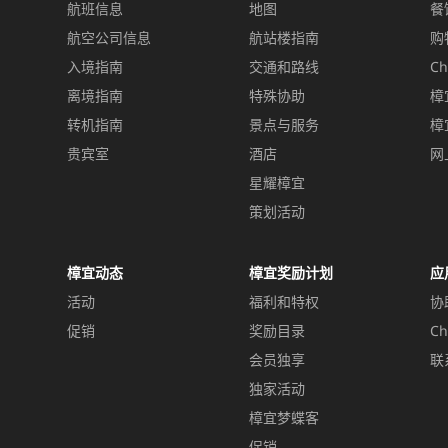
航班信息
地图
餐
航空公司信息
航站楼指南
购
入境指南
交通和路线
Ch
离境指南
特殊协助
樟
转机指南
景点与服务
樟
贵宾室
酒店
网
星耀樟宜
策划活动
樟宜动态
樟宜奖励计划
应
活动
福利和特权
协
促销
奖励目录
Ch
会员独享
联
独家活动
樟宜梦蝶客
促销