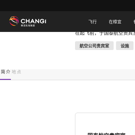
×
国泰航空贵宾室
飞行
在樟宜
在起飞前，于国泰航空贵宾
所
有
航空公司贵宾室
设施
樟
宜
网
简介
地点
站:
选
择
语
言: