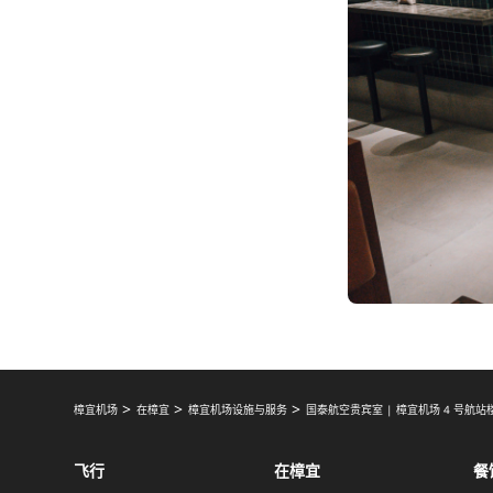
樟宜机场
在樟宜
樟宜机场设施与服务
国泰航空贵宾室 | 樟宜机场 4 号航站
飞行
在樟宜
餐