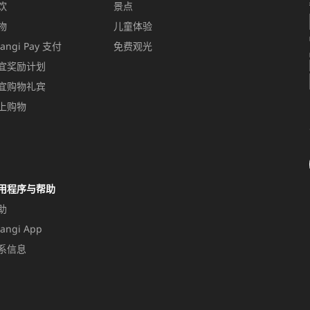
饮
景点
物
儿童体验
angi Pay 支付
免费观光
宜奖励计划
宜购物礼宾
上购物
用程序与帮助
助
angi App
系信息