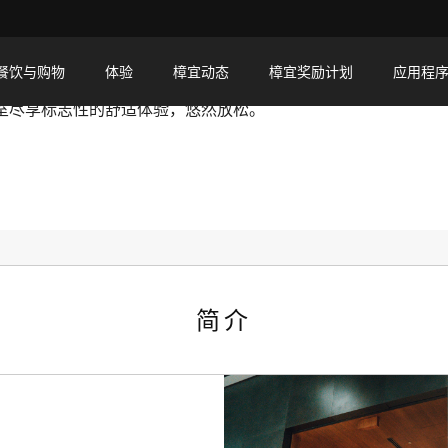
餐饮与购物
体验
樟宜动态
樟宜奖励计划
应用程
室尽享标志性的舒适体验，悠然放松。
简介