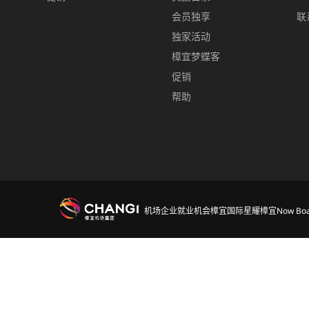
会员独享
联
独家活动
樟宜梦蝶客
促销
帮助
机场
企业
就业机会
樟宜国际
星耀樟宜
Now Boa