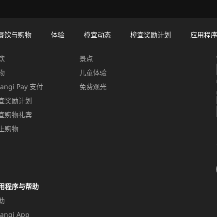
餐饮与购物
体验
樟宜动态
樟宜奖励计划
应用程
饮与购物
体验
饮
景点
物
儿童体验
angi Pay 支付
免费观光
宜奖励计划
宜购物礼宾
上购物
用程序与帮助
助
angi App