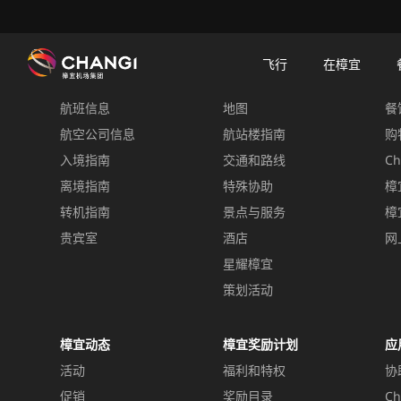
×
樟宜机场
樟宜机场餐饮与购物
餐饮指南：餐厅和美食 | 樟宜机场
餐饮详情
飞行
在樟宜
飞行
在樟宜
餐
航班信息
地图
餐
所
有
航空公司信息
航站楼指南
购
樟
入境指南
交通和路线
Ch
宜
离境指南
特殊协助
樟
网
转机指南
景点与服务
樟
站:
贵宾室
酒店
网
星耀樟宜
选
择
策划活动
语
言:
樟宜动态
樟宜奖励计划
应
活动
福利和特权
协
促销
奖励目录
Ch