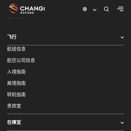
×
樟宜机场
樟宜机场餐饮与购物
餐饮指南：餐厅和美食 | 樟宜机场
餐饮详情
所
飞行
有
航班信息
樟
宜
航空公司信息
网
站:
入境指南
离境指南
选
转机指南
择
语
贵宾室
言:
在樟宜