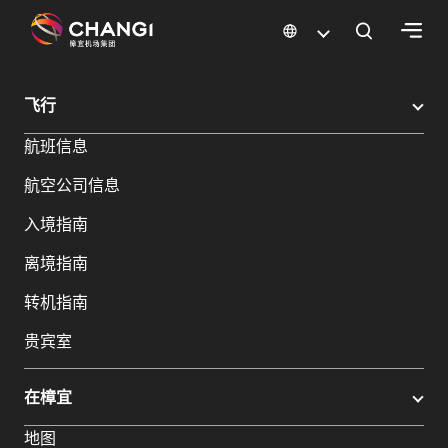
×
樟宜机场
樟宜机场餐饮与购物
樟宜机场购物指南
购物详情
飞行
所
航班信息
有
樟
航空公司信息
宜
网
入境指南
站:
离境指南
选
转机指南
择
贵宾室
语
言:
在樟宜
地图