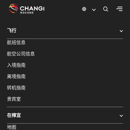
×
樟宜机场
樟宜机场餐饮与购物
樟宜机场购物指南
购物详情
飞行
所
航班信息
有
樟
航空公司信息
宜
网
入境指南
站:
离境指南
选
转机指南
择
贵宾室
语
言:
在樟宜
地图