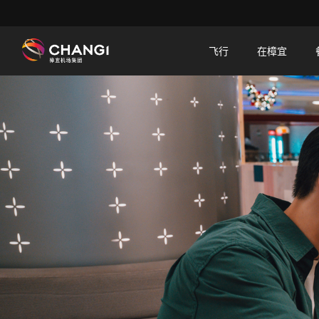
×
飞行
在樟宜
所
有
樟
宜
网
站:
选
择
语
言: