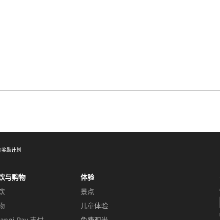
宜奖励计划
饮与购物
体验
饮
景点
物
儿童体验
angi Pay 支付
免费观光