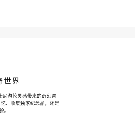
。
奇世界
迪士尼游轮灵感带来的奇幻冒
回忆、收集独家纪念品，还是
体验。
！