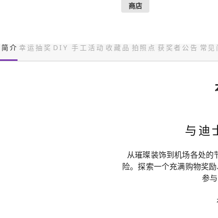
商店
简介
幸运抽奖
DIY 手工活动
收藏品
拍照点
获奖者公告
常见
与迪
从璀璨装饰到机场各处的节
险。探索一个充满购物奖励
参与