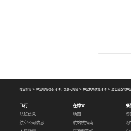
樟宜机场
樟宜机场动态:活动、优惠与促销
樟宜机场优惠活动
迪士尼游轮樟
飞行
在樟宜
餐
航班信息
地图
餐
航空公司信息
航站楼指南
购
入境指南
交通和路线
Ch