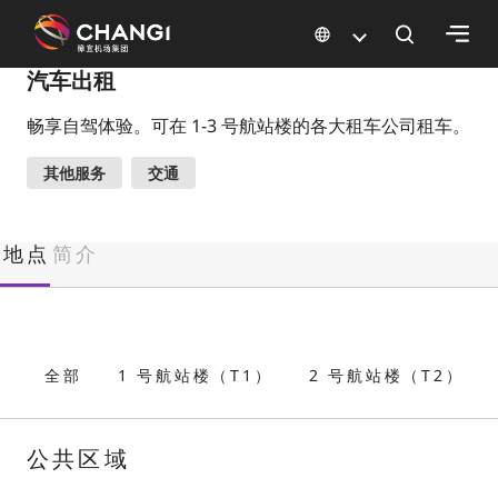
×
汽车出租
畅享自驾体验。可在 1-3 号航站楼的各大租车公司租车。
所
有
其他服务
交通
樟
宜
网
地点
简介
站:
选
择
全部
1 号航站楼（T1）
2 号航站楼（T2）
语
言:
公共区域