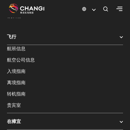
×
樟宜机场
樟宜机场餐饮与购物
餐饮指南：餐厅和美食 | 樟宜机场
餐饮详情
所
飞行
有
航班信息
樟
宜
航空公司信息
网
站:
入境指南
离境指南
选
转机指南
择
语
贵宾室
言:
在樟宜