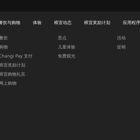
餐饮与购物
体验
樟宜动态
樟宜奖励计划
应用程
餐饮与购物
体验
樟宜动态
餐饮
景点
活动
购物
儿童体验
促销
Changi Pay 支付
免费观光
樟宜奖励计划
樟宜购物礼宾
网上购物