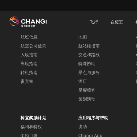
×
樟宜机场
樟宜机场餐饮与购物
餐饮指南：餐厅和美食 | 樟宜机场
餐饮详情
飞行
在樟宜
飞行
在樟宜
航班信息
地图
所
有
航空公司信息
航站楼指南
樟
入境指南
交通和路线
宜
离境指南
特殊协助
网
转机指南
景点与服务
站:
贵宾室
酒店
星耀樟宜
选
择
策划活动
语
言:
樟宜奖励计划
应用程序与帮助
福利和特权
协助
奖励目录
Changi App