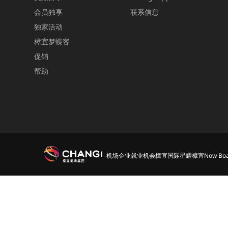
会员独享
联系信息
独家活动
樟宜梦蝶客
促销
帮助
机场
企业
就业机会
樟宜国际
星耀樟宜
Now Boa