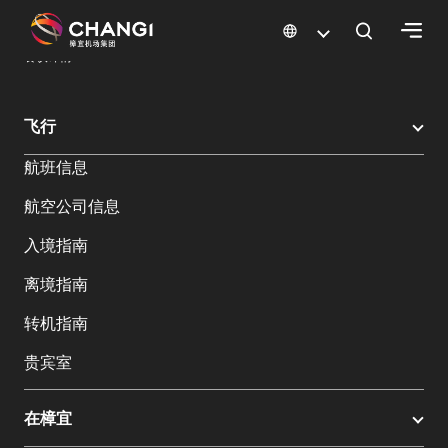
×
樟宜机场
樟宜机场餐饮与购物
餐饮指南：餐厅和美食 | 樟宜机场
餐饮详情
所
飞行
有
航班信息
樟
宜
航空公司信息
网
站:
入境指南
离境指南
选
转机指南
择
语
贵宾室
言:
在樟宜