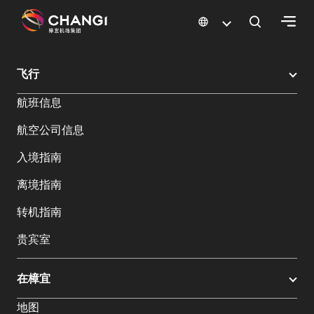
×
樟宜机场
樟宜机场餐饮与购物
樟宜机场购物指南
购物详情
飞行
所
航班信息
有
樟
航空公司信息
宜
网
入境指南
站:
离境指南
选
转机指南
择
贵宾室
语
言:
在樟宜
地图