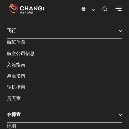
×
樟宜机场
樟宜机场餐饮与购物
樟宜机场购物指南
购物详情
飞行
所
航班信息
有
樟
航空公司信息
宜
网
入境指南
站:
离境指南
选
转机指南
择
贵宾室
语
言:
在樟宜
地图