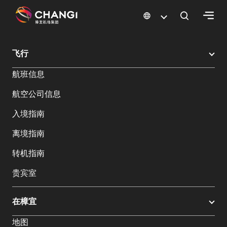
×
樟宜机场
樟宜机场餐饮与购物
樟宜机场购物指南
购物详情
飞行
所
航班信息
有
樟
航空公司信息
宜
网
入境指南
站:
离境指南
选
转机指南
择
贵宾室
语
言:
在樟宜
地图