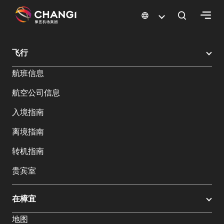
×
樟宜机场
樟宜机场餐饮与购物
樟宜机场购物指南
购物详情
飞行
所
航班信息
有
樟
航空公司信息
宜
网
入境指南
站:
离境指南
选
转机指南
择
贵宾室
语
言:
在樟宜
地图