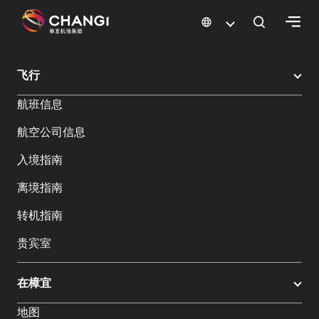
×
樟宜机场
樟宜机场餐饮与购物
樟宜机场购物指南
购物详情
飞行
所
航班信息
有
樟
航空公司信息
宜
网
入境指南
站:
离境指南
选
转机指南
择
贵宾室
语
言:
在樟宜
地图