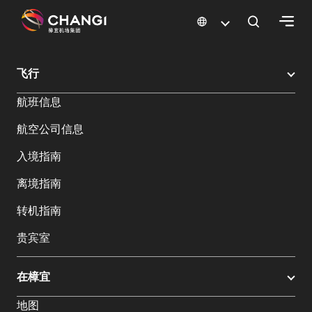
×
樟宜机场
樟宜机场餐饮与购物
樟宜机场购物指南
购物详情
飞行
所
航班信息
有
樟
航空公司信息
宜
网
入境指南
站:
离境指南
选
转机指南
择
贵宾室
语
言:
在樟宜
地图