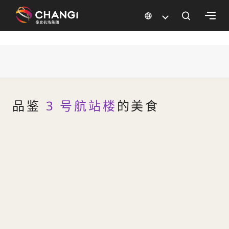
×
抵达 旅客实用信息
所
有
樟
宜
品鉴
3 号航站楼
的美食
网
站:
选
择
语
言: