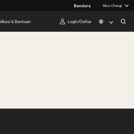
Bandara
Situs Changi
likasi & Bantuan
Login/Daftar