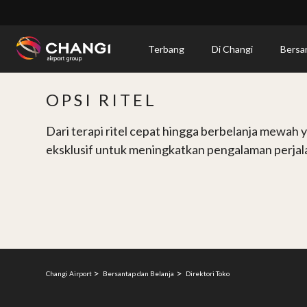
×
Terbang
Di Changi
Bersa
All
OPSI RITEL
Changi
Sites:
Dari terapi ritel cepat hingga berbelanja mewah y
eksklusif untuk meningkatkan pengalaman perjal
Language
Select:
Changi Airport
Bersantap dan Belanja
Direktori Toko